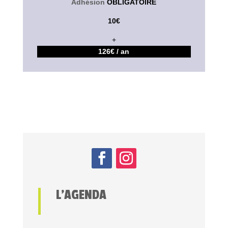
Adhésion
OBLIGATOIRE
10€
+
126€ / an
L’AGENDA